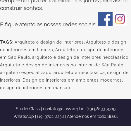
sempre um prazer trabalharmos juntos para assim
construir sonhos.
E fique atento as nossas redes sociais:
TAGS:
Arquiteto e design de interiores
,
Arquiteto e design
de interiores em Limeira
,
Arquiteto e design de interiores
em São Paulo
,
arquiteto e design de interiores neoclássico
,
Arquiteto e design de interiores no interior de São Paulo
,
arquiteto especializado
,
arquitetura neoclassica
,
design de
interiores
,
Design de interiores em ambientes modernos
,
design de interiores em mansao
Studio Class |
contato@class.arq.br
| (19) 98133-7909
WhatsApp | (19) 3702-2238 | Atendemos em todo Brasil