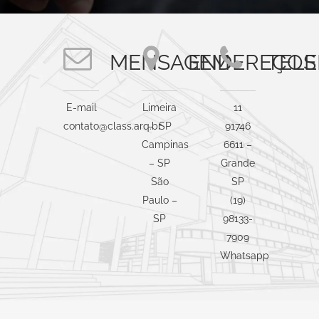
MENSAGEM
ENDEREÇOS
TEL
E-mail
Limeira
11
contato@class.arq.br
– SP
91746
Campinas
6611
–
– SP
Grande
São
SP
Paulo –
(19)
SP
98133-
7909
Whatsapp