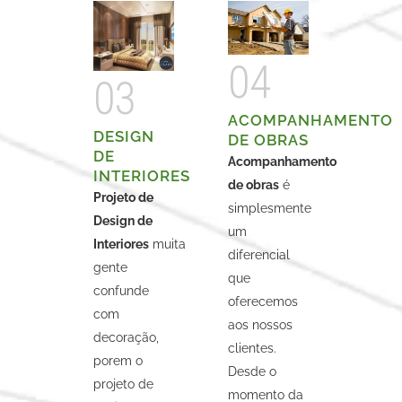
04
03
ACOMPANHAMENTO
DESIGN
DE OBRAS
DE
Acompanhamento
INTERIORES
de obras
é
Projeto de
simplesmente
Design de
um
Interiores
muita
diferencial
gente
que
confunde
oferecemos
com
aos nossos
decoração,
clientes.
porem o
Desde o
projeto de
momento da