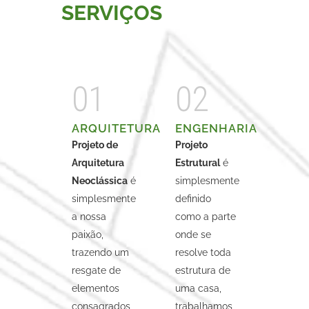
SERVIÇOS
01
02
ARQUITETURA
ENGENHARIA
Projeto de
Projeto
Arquitetura
Estrutural
é
Neoclássica
é
simplesmente
simplesmente
definido
a nossa
como a parte
paixão,
onde se
trazendo um
resolve toda
resgate de
estrutura de
elementos
uma casa,
consagrados
trabalhamos