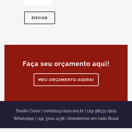
Faça seu orçamento aqui!
MEU ORÇAMENTO AGORA!
Studio Class |
contato@class.arq.br
| (19) 98133-7909
WhatsApp | (19) 3702-2238 | Atendemos em todo Brasil