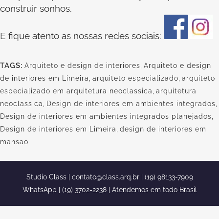
construir sonhos.
E fique atento as nossas redes sociais:
TAGS:
Arquiteto e design de interiores
,
Arquiteto e design
de interiores em Limeira
,
arquiteto especializado
,
arquiteto
especializado em arquitetura neoclassica
,
arquitetura
neoclassica
,
Design de interiores em ambientes integrados
,
Design de interiores em ambientes integrados planejados
,
Design de interiores em Limeira
,
design de interiores em
mansao
Studio Class |
contato@class.arq.br
| (19) 98133-7909
WhatsApp | (19) 3702-2238 | Atendemos em todo Brasil