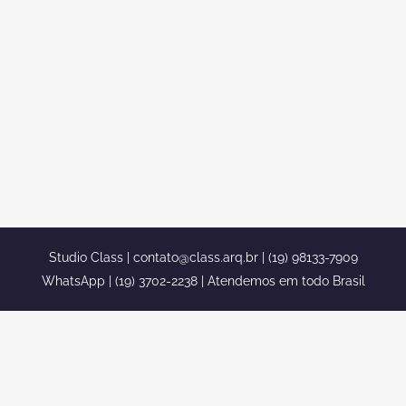
ESTILO ROMANO SOBRADO 800
METROS
projeto mansao neoclassica estilo
romano sobrado 800 metros Confira
projeto mansao neoclassica estilo
romano sobrado 800 metros confira
mais de 1350 projetos em nosso portfolio
completo ...
Studio Class |
contato@class.arq.br
| (19) 98133-7909
WhatsApp | (19) 3702-2238 | Atendemos em todo Brasil