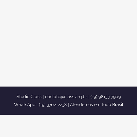
DESIGN DE INTERIORES
SOBRADO NEOCLASSICO COTIA
projeto decoracao design interior
ambientes classicos integrados sobrado
neoclassico cotia projeto decoracao
design interior ambientes classicos
integrados sobrado neoclassico cotia...
Studio Class |
contato@class.arq.br
| (19) 98133-7909
WhatsApp | (19) 3702-2238 | Atendemos em todo Brasil