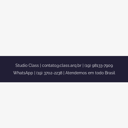
GARAGEM SUBSOLO ESTILO
NEOCLASSICO CONDOMINIO
JATIBELA CAMPINAS
projeto casa terrea garagem subsolo
estilo neoclassico condominio jatibela
campinas confira o portfolio completo...
Studio Class |
contato@class.arq.br
| (19) 98133-7909
WhatsApp | (19) 3702-2238 | Atendemos em todo Brasil