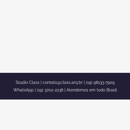
ESTILO ROMANO SOBRADO 800
METROS
projeto mansao neoclassica estilo
romano sobrado 800 metros Confira
projeto mansao neoclassica estilo
romano sobrado 800 metros confira
mais de 1350 projetos em nosso portfolio
completo ...
Studio Class |
contato@class.arq.br
| (19) 98133-7909
WhatsApp | (19) 3702-2238 | Atendemos em todo Brasil