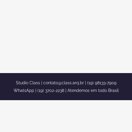
NEOCLASSICO ESQUINA
CONDOMINIO CHACARA ONDINA
SOROCABA
projeto sobrado neoclassico esquina
condominio chacara ondina sorocaba
projeto sobrado neoclassico esquina
condominio chacara ondina sorocaba sp
...
Studio Class |
contato@class.arq.br
| (19) 98133-7909
WhatsApp | (19) 3702-2238 | Atendemos em todo Brasil