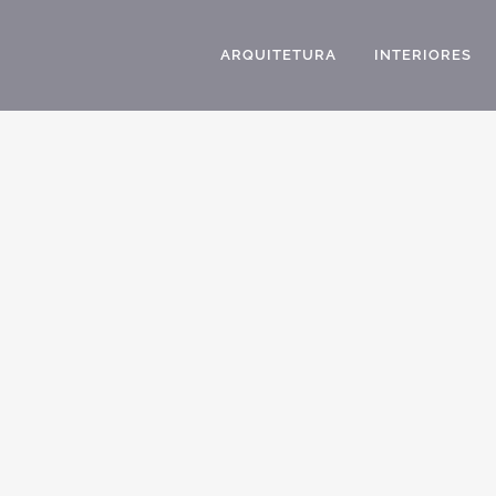
ARQUITETURA
INTERIORES
PROJETO CASA TERREA GARAGEM SUBSOLO
ESTILO NEOCLASSICO CONDOMINIO JATIBELA
CAMPINAS