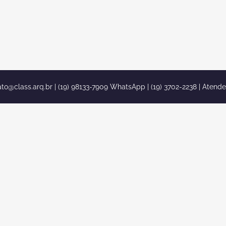
ato@class.arq.br
| (19) 98133-7909 WhatsApp | (19) 3702-2238 | Atend