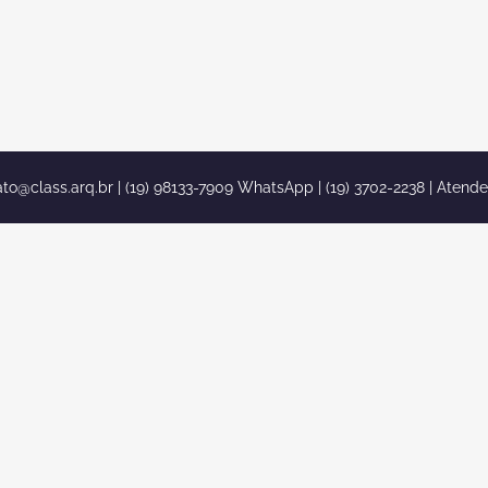
ato@class.arq.br
| (19) 98133-7909 WhatsApp | (19) 3702-2238 | Atend