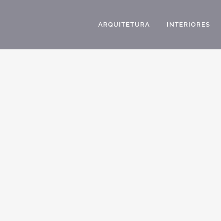
ARQUITETURA
INTERIORES
PROJETO CASA TERREA GARAGEM SUBSOLO
ESTILO NEOCLASSICO CONDOMINIO JATIBELA
CAMPINAS