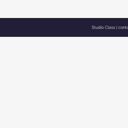
azul[/caption] Apartamento decorado, ambientes...
Studio Class |
cont