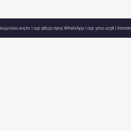
ato@class.arq.br
| (19) 98133-7909 WhatsApp | (19) 3702-2238 | Atend