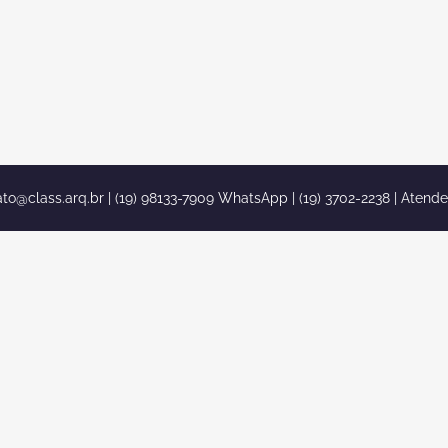
ato@class.arq.br
| (19) 98133-7909 WhatsApp | (19) 3702-2238 | Atend