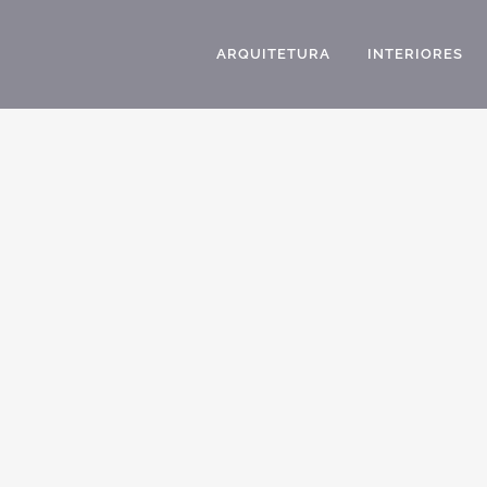
ARQUITETURA
INTERIORES
PROJETO MANSAO NEOCLASSICA ESTILO
FRANCES CONDOMINIO ARARAS 4 SUITES
TERRENO DESNIVEL LATERAL