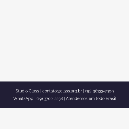
DESIGN DE INTERIORES
SOBRADO NEOCLASSICO COTIA
projeto decoracao design interior
ambientes classicos integrados sobrado
neoclassico cotia projeto decoracao
design interior ambientes classicos
integrados sobrado neoclassico cotia...
Studio Class |
contato@class.arq.br
| (19) 98133-7909
WhatsApp | (19) 3702-2238 | Atendemos em todo Brasil