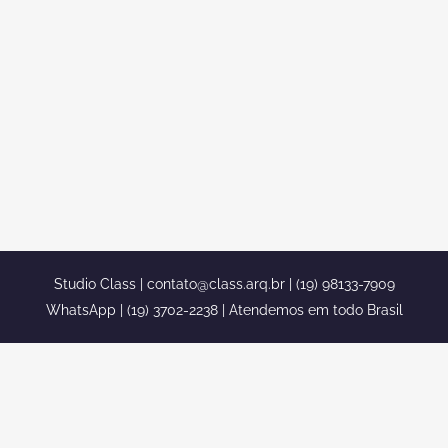
ESTILO ROMANO SOBRADO 800
METROS
projeto mansao neoclassica estilo
romano sobrado 800 metros Confira
projeto mansao neoclassica estilo
romano sobrado 800 metros confira
mais de 1350 projetos em nosso portfolio
completo ...
Studio Class |
contato@class.arq.br
| (19) 98133-7909
WhatsApp | (19) 3702-2238 | Atendemos em todo Brasil