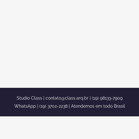
DESIGN DE INTERIORES
SOBRADO NEOCLASSICO COTIA
projeto decoracao design interior
ambientes classicos integrados sobrado
neoclassico cotia projeto decoracao
design interior ambientes classicos
integrados sobrado neoclassico cotia...
Studio Class |
contato@class.arq.br
| (19) 98133-7909
WhatsApp | (19) 3702-2238 | Atendemos em todo Brasil