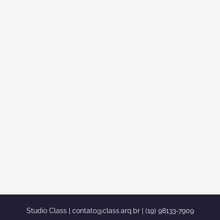
PROJETO CASA NEOCLASSICA
ALPHAVILLE CAMPINAS TERREA
MEZANINO 15×30 260 METROS
projeto casa neoclassica alphaville
campinas terrea mezanino 15x30 260
metros projeto casa neoclassica
alphaville campinas terrea mezanino
15x30 260 metros...
Studio Class |
contato@class.arq.br
| (19) 98133-7909