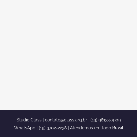
PROJETO SOBRADO CLASSICO
AMERICANO CONDOMINIO
ALPHAVILLE SANTANA PARNAIBA
projeto sobrado classico americano
condominio alphaville santana parnaiba
projeto sobrado classico americano
condominio alphaville santana parnaiba
[caption id="attachment_431"
align="aligncenter" width="900"] projeto
sobrado classico americano condominio
alphaville santana parnaiba[/caption]...
Studio Class |
contato@class.arq.br
| (19) 98133-7909
WhatsApp | (19) 3702-2238 | Atendemos em todo Brasil