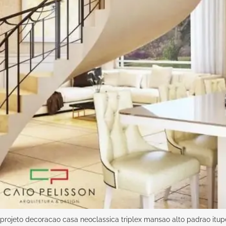
projeto decoracao casa neoclassica triplex mansao alto padrao itu