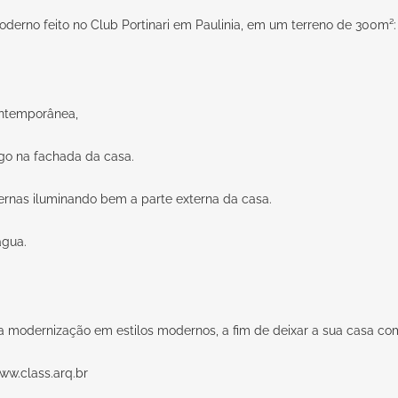
rno feito no Club Portinari em Paulinia, em um terreno de 300m²:
ntemporânea,
go na fachada da casa.
rnas iluminando bem a parte externa da casa.
água.
a modernização em estilos modernos, a fim de deixar a sua casa co
ww.class.arq.br