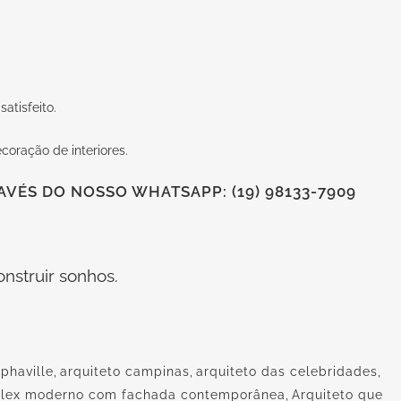
atisfeito.
coração de interiores.
VÉS DO NOSSO WHATSAPP: (19) 98133-7909
nstruir sonhos.
lphaville
,
arquiteto campinas
,
arquiteto das celebridades
,
uplex moderno com fachada contemporânea
,
Arquiteto que