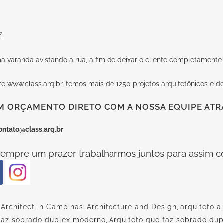
².
aranda avistando a rua, a fim de deixar o cliente completamente s
ite
www.class.arq.br
, temos mais de 1250 projetos arquitetônicos e de
M ORÇAMENTO DIRETO COM A NOSSA EQUIPE ATRA
ontato@class.arq.br
empre um prazer trabalharmos juntos para assim co
,
Architect in Campinas
,
Architecture and Design
,
arquiteto a
 faz sobrado duplex moderno
,
Arquiteto que faz sobrado d