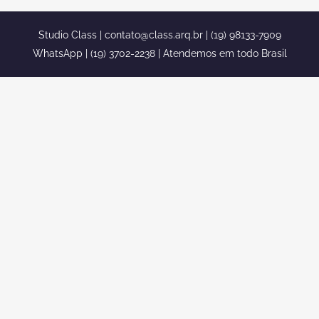
Studio Class |
contato@class.arq.br
| (19) 98133-7909
WhatsApp | (19) 3702-2238 | Atendemos em todo Brasil