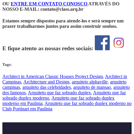
OU
ENTRE EM CONTATO CONOSCO
ATRAVÉS DO
NOSSO E-MAIL:
contato@class.arq.br
Estamos sempre dispostos para atende-los e será sempre um
prazer trabalharmos juntos para assim construir sonhos.
E fique atento as nossas redes sociais:
Tags:
Architect in American Classic Houses Project Design
,
Architect in
Campinas
,
Architecture and Design
,
arquiteto alphaville
,
arquiteto
campinas
,
arquiteto das celebridades
,
arquiteto de mansao
,
arquiteto
dos famosos
,
Arquiteto que faz sobrado duplex
,
Arquiteto que faz
sobrado duplex moderno
,
Arquiteto que faz sobrado duplex
moderno em Paulinia
,
Arquiteto que faz sobrado duplex moderno no
Club Portinari em Paulinia