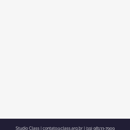
ARQUITETO E DECORADORA
PARA REFORMAR APARTAMENTO
NA PRAIA
Arquiteto e Decoradora para Reformar
Apartamento na Praia se voce esta
procurando Arquiteto e Decoradora para
Reformar Apartamento na Praia entao
encontrou o site correto. Nosso escritorio
tem 1200 projetos de experiencia para
lhe ajudar. conte conosco para fazer um
belissimo projeto na reforma do seu
apartamento da...
Studio Class |
contato@class.arq.br
| (19) 98133-7909