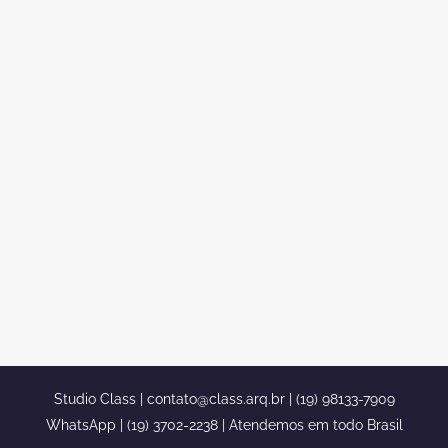
DECORADOR DE INTERIORES EM
AMBIENTES PLANEJADOS
Decorador de interiores em ambientes
planejados Um belo decorador de
interiores é fundamental para que seu
sonho se torne realidade. E nós da
equipe class, temos a total
responsabilidade por deixar o nosso
cliente totalmente satisfeito. Um grande
arquiteto/decorador famoso aqui no
Brasil é o Caio Pelisson. Um arquiteto...
Studio Class |
contato@class.arq.br
| (19) 98133-7909
WhatsApp | (19) 3702-2238 | Atendemos em todo Brasil