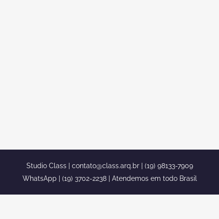
COM ESTILO CLÁSSICO ROMANO
Projeto residencial casa com estilo
clássico romano Um de nossos projetos
mais lindos, um projeto residencial
triplex, com estilo clássico romano, com
um toque moderno e uma garagem no
subsolo. Um terreno bem amplo,
comparado com alguns terrenos de
duplex, contendo mais espaço no
terreno externo da casa, podendo...
Studio Class |
contato@class.arq.br
| (19) 98133-7909
WhatsApp | (19) 3702-2238 | Atendemos em todo Brasil