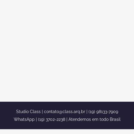
QUAL O MELHOR REVESTIMENTO
PARA ESCRITÓRIO DE LUXO EM
BRASÍLIA
Descubra qual o melhor tipo de
revestimento para escritório em Brasília.
Toda decoração corporativa precisa ser
agradável aos olhos e aconchegante,
afinal seus clientes esperam o melhor de
você. E o revestimento para escritório faz
toda a diferença! Para reforçar a
identidade da sua empresa é preciso...
Studio Class |
contato@class.arq.br
| (19) 98133-7909
WhatsApp | (19) 3702-2238 | Atendemos em todo Brasil