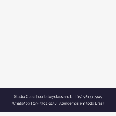
QUAL O MELHOR REVESTIMENTO
PARA ESCRITÓRIO DE LUXO EM
BRASÍLIA
Descubra qual o melhor tipo de
revestimento para escritório em Brasília.
Toda decoração corporativa precisa ser
agradável aos olhos e aconchegante,
afinal seus clientes esperam o melhor de
você. E o revestimento para escritório faz
toda a diferença! Para reforçar a
identidade da sua empresa é preciso...
Studio Class |
contato@class.arq.br
| (19) 98133-7909
WhatsApp | (19) 3702-2238 | Atendemos em todo Brasil