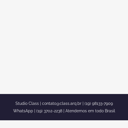
ESTILO FRANCÊS COM FACHADA
NEOCLÁSSICA
Projeto residencial sobrado estilo
francês com fachada neoclássica Um
projeto residencial de um sobrado
duplex, com uma fachada voltada para
o neoclassicismo Se você está
procurando um bom arquiteto, que faça
sobrados, casas, duplex e até triplex A
class é o escritório ideal, um dos
melhores escritórios de...
Studio Class |
contato@class.arq.br
| (19) 98133-7909
WhatsApp | (19) 3702-2238 | Atendemos em todo Brasil