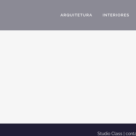
ARQUITETURA
INTERIORES
PROJETO RESIDENCIAL CASA TÉRREA COM
TELHADO APARENTE LIMEIRA-SP
Projeto residencial casa térrea com telhado aparente
Limeira-SP A procura de um bom projeto residencial de
casa térrea e um bom arquiteto na região de São paulo e
no interior de São Paulo? A class é um dos maiores
escritórios de arquitetura do país. Com uma equipe
completamente...
Studio Class |
cont