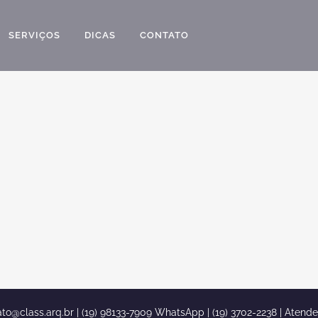
SERVIÇOS
DICAS
CONTATO
ato@class.arq.br
| (19) 98133-7909 WhatsApp | (19) 3702-2238 | Atend