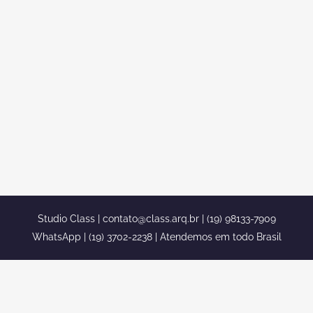
ESQUINA EM LIMEIRA SP
Projeto residencial de esquina em
Limeira sp A procura de um bom
arquiteto na região de São paulo e no
interior de São Paulo? A class é um dos
maiores escritórios de arquitetura do
país. Com uma equipe completamente
categorizada, capacitada e boa no que
faz. Segue um de...
Studio Class |
contato@class.arq.br
| (19) 98133-7909
WhatsApp | (19) 3702-2238 | Atendemos em todo Brasil