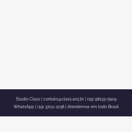
NEOCLÁSSICO COM PORTAS
BRANCAS
Projeto de sobrado duplex neoclássico
com portas brancas Pra você que tem
um terreno, e está com a ideia de fazer
um sobrado duplex, nos temos o projeto
perfeito seguindo a arquitetura
neoclássica e os conceitos do
neoclassicismo. Um sobrado duplex é
um sonho de muitas pessoas Porque...
Studio Class |
contato@class.arq.br
| (19) 98133-7909
WhatsApp | (19) 3702-2238 | Atendemos em todo Brasil