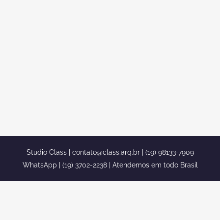
MANSÃO EM UM TERRENO EM
DECLIVE
Projeto residencial de uma mansão em
um terreno em declive Se você tem um
terreno em declive, e não sabe muito
bem o que fazer. Então você acaba de
achar a solução, aqui na class, você vai
encontrar todos os tipos de propostas
de projetos residencias. Sendo eles...
Studio Class |
contato@class.arq.br
| (19) 98133-7909
WhatsApp | (19) 3702-2238 | Atendemos em todo Brasil