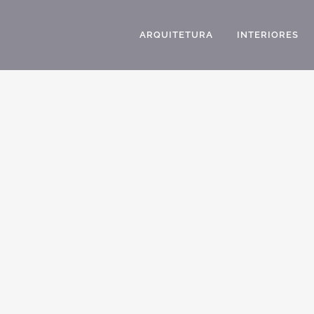
ARQUITETURA
INTERIORES
CASAS ESTILO BREZINSK CASAS COM
MOLDURAS ESTILO CARIOCA