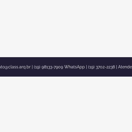
ato@class.arq.br
| (19) 98133-7909 WhatsApp | (19) 3702-2238 | Atend