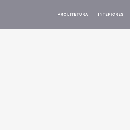
ARQUITETURA
INTERIORES
COMO APROVAR UM PROJETO NO CONDOMÍNIO
GREVILLE EM LIMEIRA