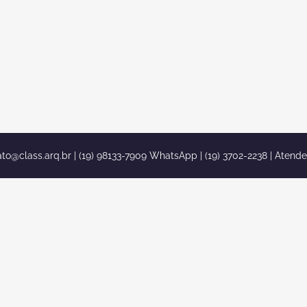
ato@class.arq.br
| (19) 98133-7909 WhatsApp | (19) 3702-2238 | Atend