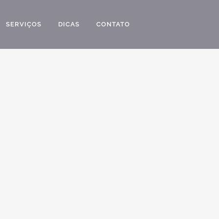
SERVIÇOS
DICAS
CONTATO