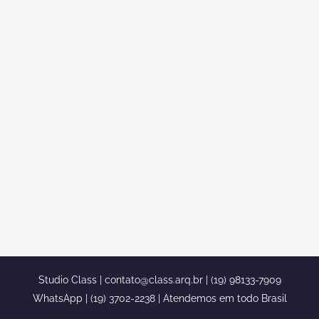
COMO UTILIZAR QUADROS NA
DECORAÇÃO DO MEU
APARTAMENTO
Como utilizar quadros na decoração do
meu apartamento Veja Como utilizar
quadros na decoração do meu
apartamento e se inspire com nossos
projetos As melhores ideias para fazer
com que o seu apê seja ainda mais
elogiado por familiares e amigos Crédito
da imagem: Fancycrave/Pexels entre
em contato conosco...
Studio Class |
contato@class.arq.br
| (19) 98133-7909
WhatsApp | (19) 3702-2238 | Atendemos em todo Brasil