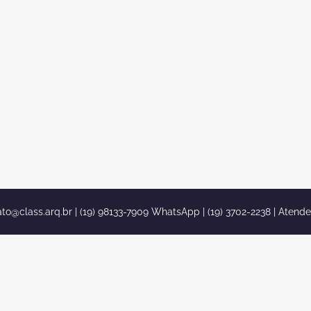
ojeto de Design Interiores para Casa de Alto Padrao
tilo Classico confira esse Projeto de Design Interiores
ra Casa de Alto Padrao Estilo Classico veja algumas
agens com projeto de decoracao de design de
teriores [caption id="attachment_803" align="aligncenter"
dth="761"] projeto decoracao casa neoclassica triplex
nsao alto padrao itupeva condominio...
ato@class.arq.br
| (19) 98133-7909 WhatsApp | (19) 3702-2238 | Atend