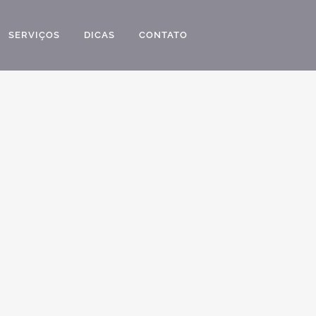
SERVIÇOS
DICAS
CONTATO
ROJETO DE DESIGN INTERIORES PARA CASA
E ALTO PADRAO ESTILO CLASSICO