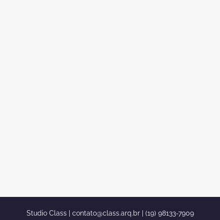
DESIGN DE INTERIORES
AMBIENTES MODERNOS DE ALTO
PADRÃO
Design de interiores ambientes
modernos de alto padrão Se você
acaba de sair da reforma, ou acabou de
comprar uma casa nova, e está a
procura de um design de interiores de
alto padrão Você acaba de encontrar o
seu design de interiores, o escritório de
arquitetura...
Studio Class |
contato@class.arq.br
| (19) 98133-7909