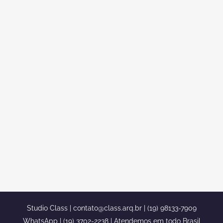
DESIGN DE INTERIORES
NEOCLÁSSICO MANSÃO DE ALTO
PADRÃO
Design de interiores neoclássico mansão
de alto padrão Você acaba de
encontrar o seu design de interiores, aqui
no stúdio class somos totalmente
capacitados em decorar seu ambiente
diário. Neoclassicismo, uma das
especialidades do nosso escritório, com
um arquiteto/design de interiores de
grande nome aqui no Brasil, Caio...
Studio Class |
contato@class.arq.br
| (19) 98133-7909
WhatsApp | (19) 3702-2238 | Atendemos em todo Brasil