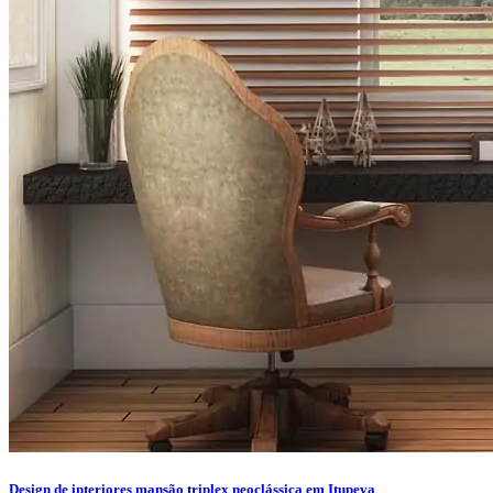
Design de interiores mansão triplex neoclássica em Itupeva