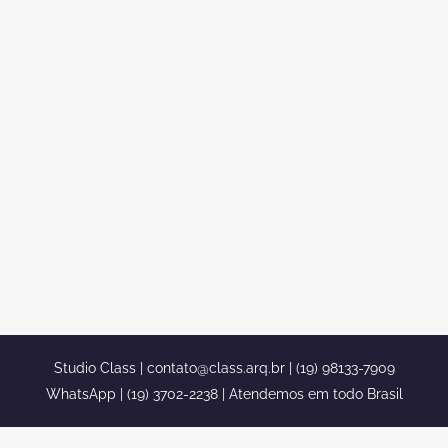
casas estilo brezinski conheça as casas
estilo brezinski feitas pelo arquiteto Caio
Pelisson confira nosso estilo classico de
projetar em arquitetura [caption
id="attachment_1366" align="aligncenter"
width="900"] sobrado duplex esquina
estilo neoclassico alto padrao luxo
condominio swiss park campinas
sp[/caption] Atendemos em todo Brasil
Consulte para um orçamento detalhado.
fale conosco pelo whatsapp...
Studio Class |
contato@class.arq.br
| (19) 98133-7909
WhatsApp | (19) 3702-2238 | Atendemos em todo Brasil