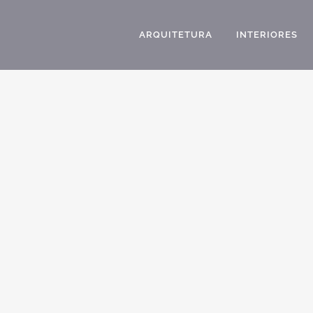
ARQUITETURA
INTERIORES
DESENHO SOBRADO ALTO PADRAO ESTILO
NEOCLASSICO CONDOMINIO RESERVA
VINHEDOS LOUVEIRA ESQUINA