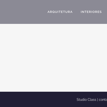
ARQUITETURA
INTERIORES
FACHADAS DE SOBRADOS
Fachadas de sobrados O que é a fachada da casa? Se
você está a procura de fachadas de sobrados, com
certeza você está no lugar certo. A fachada é a parte
importantíssima de qualquer projeto arquitetônico,
principalmente ser for bem feita, e então ela passará uma
ótima...
Studio Class |
cont