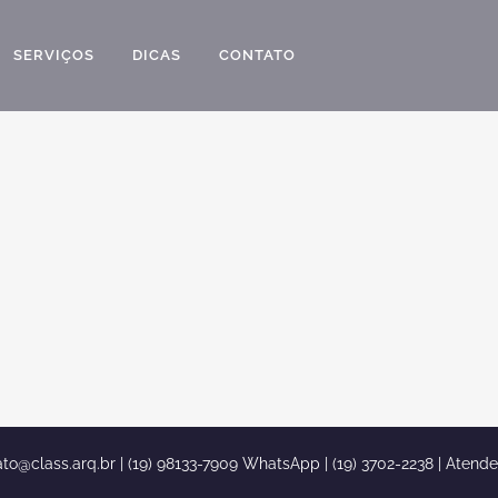
SERVIÇOS
DICAS
CONTATO
ato@class.arq.br
| (19) 98133-7909 WhatsApp | (19) 3702-2238 | Atend