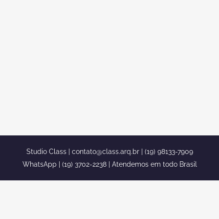
CONDOMÍNIO ESTÂNCIA DAS
FLORES EM LIMEIRA
Paisagista em casa no condomínio
Estância das Flores em Limeira Se você
tem um terreno no condomínio Estância
das Flores em Limeira, ou se você tem
uma parte ou um canteiro e está a
procura de um paisagista, você acaba
de encontrar. O Stúdio class hoje conta...
Studio Class |
contato@class.arq.br
| (19) 98133-7909
WhatsApp | (19) 3702-2238 | Atendemos em todo Brasil