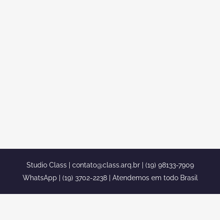
ESQUINA CONDOMÍNIO ROLAND
EM LIMEIRA
Sobrado duplex telhado aparente
condomínio Roland em Limeira Se você
está a procura de um sobrado duplex,
você está no lugar certo, nós somos o
escritório mais capacitado para a sua
obra. O Stúdio class conta com a equipe
completa no escritório de arquitetura,
contendo arquitetos, engenheiros...
Studio Class |
contato@class.arq.br
| (19) 98133-7909
WhatsApp | (19) 3702-2238 | Atendemos em todo Brasil