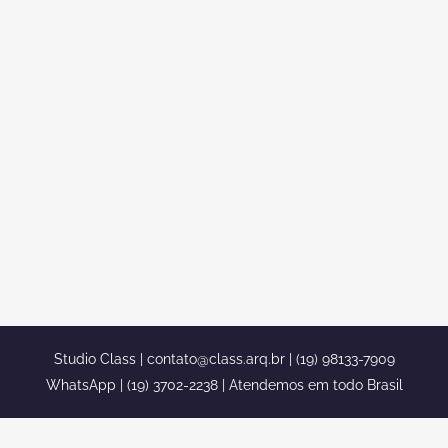
PLANTA DUPLEX TELHADO
APARENTE CONDOMÍNIO
ROLAND EM LIMEIRA
Planta duplex telhado aparente
condomínio Roland em Limeira Se você
está a procura de uma bela planta de
um projeto de um sobrado duplex, você
está no lugar certo, nós somos o
escritório mais capacitado para a sua
obra. O Stúdio class conta com a equipe
completa...
Studio Class |
contato@class.arq.br
| (19) 98133-7909
WhatsApp | (19) 3702-2238 | Atendemos em todo Brasil