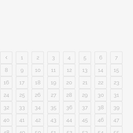
forma bem caracterizada, ora
mesclando alguns elementos
do estiloatual/contemporâneo, o fato é
que o estilo neoclássico ainda é .. projeto
de sobrado estilo neoclassico com...
1
2
3
4
5
6
7
8
9
10
11
12
13
14
15
16
17
18
19
20
21
22
23
24
25
26
27
28
29
30
31
32
33
34
35
36
37
38
39
40
41
42
43
44
45
46
47
48
49
50
51
52
53
54
55