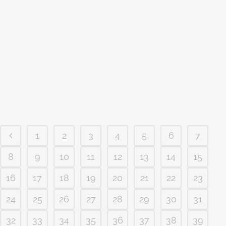
para a realização de seus projetos!
[caption id="attachment_838"
align="aligncenter" width="900"] projeto
mansao neoclassica estilo frances
condominio araras 4 suites terreno
desnivel lateral[/caption] Você comprou
um terreno em um Condomínio de Alto
Padrão, mas deseja um estilo...
1
2
3
4
5
6
7
8
9
10
11
12
13
14
15
16
17
18
19
20
21
22
23
24
25
26
27
28
29
30
31
32
33
34
35
36
37
38
39