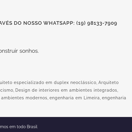
VÉS DO NOSSO WHATSAPP: (19) 98133-7909
nstruir sonhos.
uiteto especializado em duplex neoclássico
,
Arquiteto
icismo
,
Design de interiores em ambientes integrados
,
m ambientes modernos
,
engenharia em Limeira
,
engenharia
emos em todo Brasil