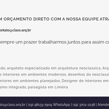
M ORÇAMENTO DIRETO COM A NOSSA EQUIPE ATRA
ontato@class.arq.br
empre um prazer trabalharmos juntos para assim co
ado
,
arquiteto especializado em arquitetura neoclassica
,
Arq
e interiores em ambientes modernos
,
desenhos do neoclass
teriores em ambientes planejados
,
Designer de interiores e
ismo integrado
,
paisagista em Limeira
ato@class.arq.br
| (19) 98133-7909 WhatsApp | (19) 3702-2238 | Atend