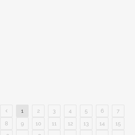
ENGENHEIRO NO CONDOMÍNIO
BELLAGIO EM CAMPINAS
Engenheiro no condomínio Bellagio em
Campinas Se você tem um terreno no
condomínio Bellagio em Campinas, e
está pensando em construir, e em busca
de um engenheiro perfeito seja casa,
sobrado duplex ou triplex, você acaba
de encontrar a sua equipe perfeita. O
Stúdio class hoje conta com...
1
2
3
4
5
6
7
8
9
10
11
12
13
14
15