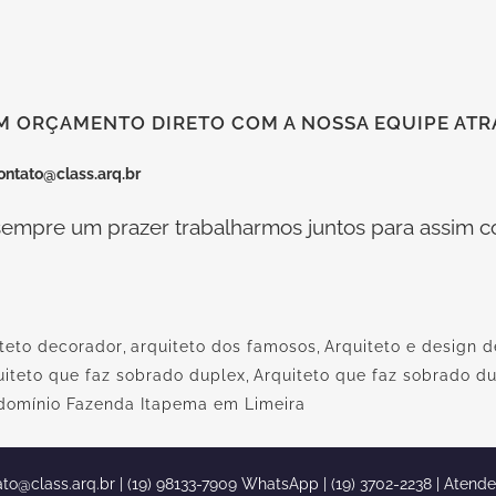
M ORÇAMENTO DIRETO COM A NOSSA EQUIPE ATRA
ontato@class.arq.br
empre um prazer trabalharmos juntos para assim co
iteto decorador
,
arquiteto dos famosos
,
Arquiteto e design d
uiteto que faz sobrado duplex
,
Arquiteto que faz sobrado d
domínio Fazenda Itapema em Limeira
ato@class.arq.br
| (19) 98133-7909 WhatsApp | (19) 3702-2238 | Atend