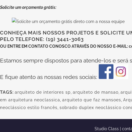
Solicite um orçamento grátis:
CONHEÇA MAIS NOSSOS PROJETOS E SOLICITE U
PELO TELEFONE: (19) 3441-3063
OU
ENTRE EM CONTATO CONOSCO
ATRAVÉS DO NOSSO E-MAIL:
c
Estamos sempre dispostos para atende-los e será s
E fique atento as nossas redes sociais:
TAGS:
arquiteto de interiores sp
,
arquiteto de mansao
,
arqu
em arquitetura neoclassica
,
arquiteto que faz mansoes
,
Arq
neoclássico estilo francês
,
sobrado duplex neoclássico con
Studio Class |
cont