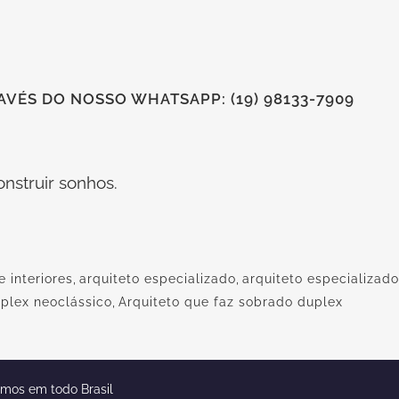
VÉS DO NOSSO WHATSAPP: (19) 98133-7909
nstruir sonhos.
e interiores
,
arquiteto especializado
,
arquiteto especializado
uplex neoclássico
,
Arquiteto que faz sobrado duplex
emos em todo Brasil